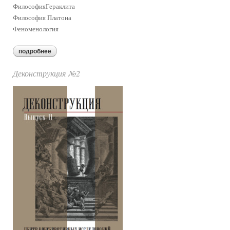
ФилософияГераклита
Философия Платона
Феноменология
подробнее
о деконструкция №1
Деконструкция №2