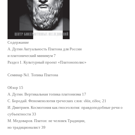
Содержание
А. Дугин Актуальность Платона для России
и платонический минимум 7
Раздел 1. Культурный проект «Платонополис»
Семинар №1. Топика Платона
Обзор 15
А. Дугин. Вертикальная топика платонизма 17
С. Бородай. Феноменология греческих слов: ιδέα, είδος. 21
И. Дмитриев. Космогония как гносеология: правдоподобные речи о
субъектности 33
М. Медоваров. Платон: не человек Традиции,
но традиционалист 39