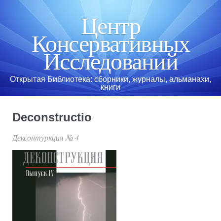
Перейти к
основному
Центр
содержанию
Консервативных
Исследований
Открытая Библиотека: сборники, журналы, альманахи,
книги
Deconstructio
Дексонтуркция № 4