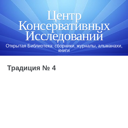
Перейти к
основному
Центр
содержанию
Консервативных
Исследований
Открытая Библиотека: сборники, журналы, альманахи,
книги
Традиция № 4